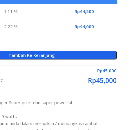
1.11 %
Rp
44,500
2.22 %
Rp
44,000
Tambah Ke Keranjang
Rp
45,000
Rp
45,000
07
ipper Super quiet dan super powerful
 9 watts
mbantu anda dalam merapikan / memangkas rambut.