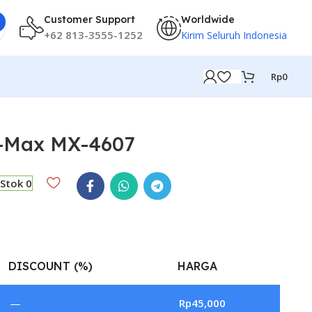
Customer Support
Worldwide
+62 813-3555-1252
Kirim Seluruh Indonesia
Rp
0
G-Max MX-4607
Stok 0
DISCOUNT (%)
HARGA
—
Rp
45,000