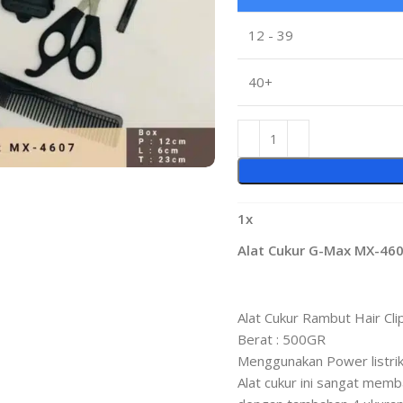
12 - 39
40+
1
x
Alat Cukur G-Max MX-46
Alat Cukur Rambut Hair Cl
Berat : 500GR
Menggunakan Power listrik
Alat cukur ini sangat me