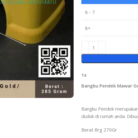
6 - 7
8+
1
x
Bangku Pendek Mawar Go
Bangku Pendek merupakan 
duduk di rumah anda. Dibua
Berat Brg 270Gr