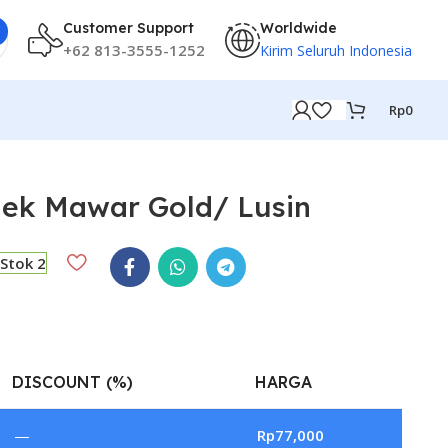
Customer Support
Worldwide
+62 813-3555-1252
Kirim Seluruh Indonesia
Rp
0
ek Mawar Gold/ Lusin
Stok 2
DISCOUNT (%)
HARGA
—
Rp
77,000