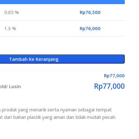
0.65 %
Rp
76,500
1.3 %
Rp
76,000
Tambah Ke Keranjang
Rp
77,000
Rp
77,000
ld/ Lusin
produk yang menarik serta nyaman sebagai tempat
t dari bahan plastik yang aman dan tidak mudah pecah.