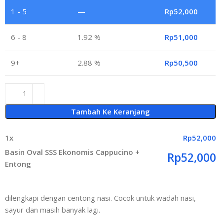
1 - 5
—
Rp
52,000
6 - 8
1.92 %
Rp
51,000
9+
2.88 %
Rp
50,500
Tambah Ke Keranjang
1
x
Rp
52,000
Basin Oval SSS Ekonomis Cappucino +
Rp
52,000
Entong
dilengkapi dengan centong nasi. Cocok untuk wadah nasi,
sayur dan masih banyak lagi.