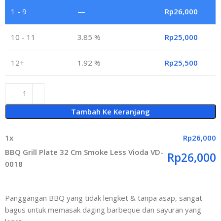
1 - 9
—
Rp
26,000
10 - 11
3.85 %
Rp
25,000
12+
1.92 %
Rp
25,500
Tambah Ke Keranjang
1
x
Rp
26,000
BBQ Grill Plate 32 Cm Smoke Less Vioda VD-
Rp
26,000
0018
Panggangan BBQ yang tidak lengket & tanpa asap, sangat
bagus untuk memasak daging barbeque dan sayuran yang