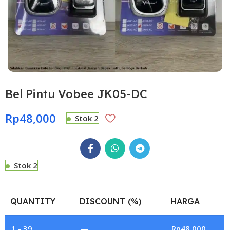
Bel Pintu Vobee JK05-DC
Rp
48,000
Stok 2
Stok 2
QUANTITY
DISCOUNT (%)
HARGA
1 - 39
—
Rp
48,000