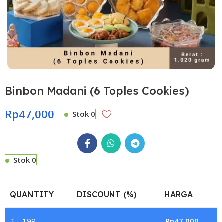
Binbon Madani (6 Toples Cookies)
Rp
47,000
Stok 0
Stok 0
QUANTITY
DISCOUNT (%)
HARGA
1 - 199
—
Rp
47,000