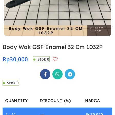
Body Wok GSF Enamel 32 Cm 1032P
Rp
30,000
Stok 0
Stok 0
QUANTITY
DISCOUNT (%)
HARGA
1 - 11
—
Rp
30,000