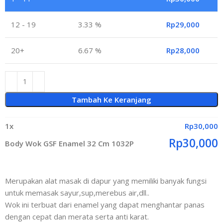
12 - 19
3.33 %
Rp
29,000
20+
6.67 %
Rp
28,000
Tambah Ke Keranjang
1
x
Rp
30,000
Rp
30,000
Body Wok GSF Enamel 32 Cm 1032P
Merupakan alat masak di dapur yang memiliki banyak fungsi
untuk memasak sayur,sup,merebus air,dll..
Wok ini terbuat dari enamel yang dapat menghantar panas
dengan cepat dan merata serta anti karat.