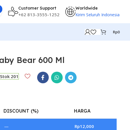
Customer Support
Worldwide
+62 813-3555-1252
Kirim Seluruh Indonesia
Rp
0
aby Bear 600 Ml
Stok 201
DISCOUNT (%)
HARGA
—
Rp
12,000