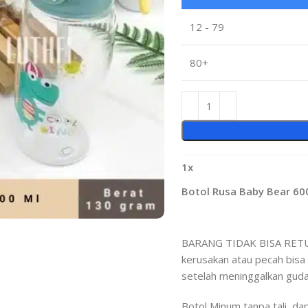
12 - 79
80+
1
x
Botol Rusa Baby Bear 60
BARANG TIDAK BISA RETUR,
kerusakan atau pecah bisa 
setelah meninggalkan guda
Botol Minum tanpa tali, da