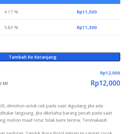
4.17 %
Rp
11,500
5.83 %
Rp
11,300
Tambah Ke Keranjang
Rp
12,000
Rp
12,000
0 Ml
 dimohon untuk cek pada saat digudang jika ada
ditukar langsung. Jika diketahui barang pecah pada saat
ng mohon maaf retur tidak kami terima. Terimakasih
pat sedotan. Tanduk Rusa Botol minum ini sangat cocok