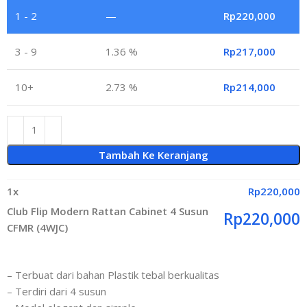
1 - 2
—
Rp
220,000
3 - 9
1.36 %
Rp
217,000
10+
2.73 %
Rp
214,000
Tambah Ke Keranjang
1
x
Rp
220,000
Club Flip Modern Rattan Cabinet 4 Susun
Rp
220,000
CFMR (4WJC)
– Terbuat dari bahan Plastik tebal berkualitas
– Terdiri dari 4 susun