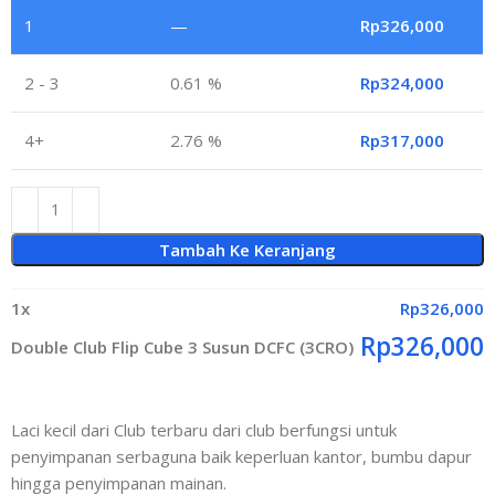
1
—
Rp
326,000
2 - 3
0.61 %
Rp
324,000
4+
2.76 %
Rp
317,000
Tambah Ke Keranjang
1
x
Rp
326,000
Rp
326,000
Double Club Flip Cube 3 Susun DCFC (3CRO)
Laci kecil dari Club terbaru dari club berfungsi untuk
penyimpanan serbaguna baik keperluan kantor, bumbu dapur
hingga penyimpanan mainan.