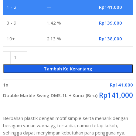
1 - 2
—
Rp
141,000
3 - 9
1.42 %
Rp
139,000
10+
2.13 %
Rp
138,000
Tambah Ke Keranjang
1
x
Rp
141,000
Rp
141,000
Double Marble Swing DMS-1L + Kunci (Biru)
Berbahan plastik dengan motif simple serta menarik dengan
beragam varian warna yg tersedia, namun tetap kokoh,
sehingga dapat menyimpan kebutuhan para pengguna nya.