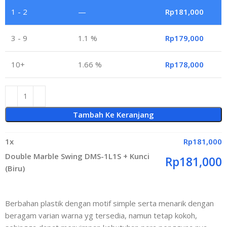
1 - 2
—
Rp
181,000
3 - 9
1.1 %
Rp
179,000
10+
1.66 %
Rp
178,000
Tambah Ke Keranjang
1
x
Rp
181,000
Double Marble Swing DMS-1L1S + Kunci
Rp
181,000
(Biru)
Berbahan plastik dengan motif simple serta menarik dengan
beragam varian warna yg tersedia, namun tetap kokoh,