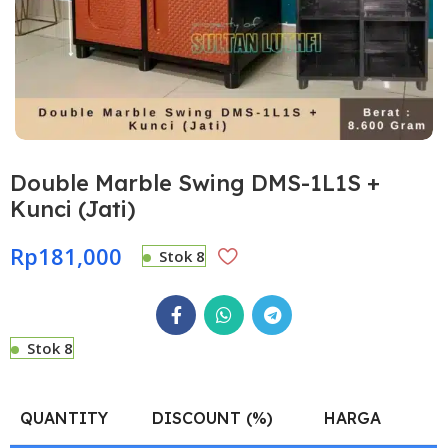
Double Marble Swing DMS-1L1S +
Kunci (Jati)
Rp
181,000
Stok 8
Stok 8
QUANTITY
DISCOUNT (%)
HARGA