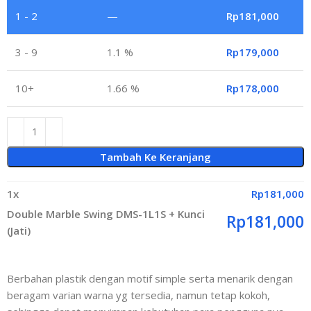
1 - 2
—
Rp
181,000
3 - 9
1.1 %
Rp
179,000
10+
1.66 %
Rp
178,000
Tambah Ke Keranjang
1
x
Rp
181,000
Double Marble Swing DMS-1L1S + Kunci
Rp
181,000
(Jati)
Berbahan plastik dengan motif simple serta menarik dengan
beragam varian warna yg tersedia, namun tetap kokoh,