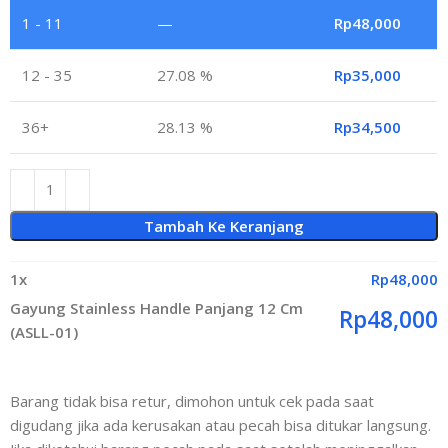
1 - 11
—
Rp
48,000
12 - 35
27.08 %
Rp
35,000
36+
28.13 %
Rp
34,500
Tambah Ke Keranjang
1
x
Rp
48,000
Gayung Stainless Handle Panjang 12 Cm
Rp
48,000
(ASLL-01)
Barang tidak bisa retur, dimohon untuk cek pada saat
digudang jika ada kerusakan atau pecah bisa ditukar langsung.