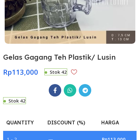
Gelas Gagang Teh Plastik/ Lusin
Rp
113,000
Stok 42
Stok 42
QUANTITY
DISCOUNT (%)
HARGA
1 - 2
—
Rp
113,000