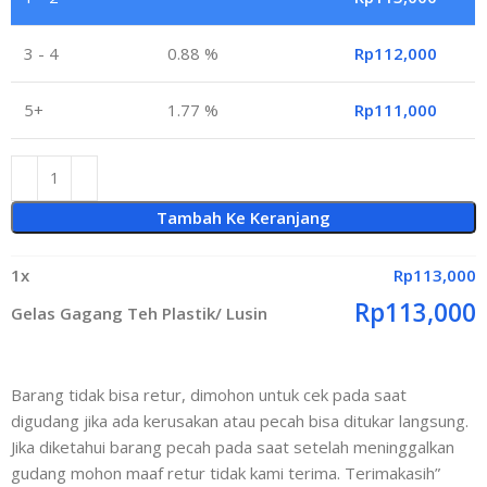
3 - 4
0.88 %
Rp
112,000
5+
1.77 %
Rp
111,000
Tambah Ke Keranjang
1
x
Rp
113,000
Rp
113,000
Gelas Gagang Teh Plastik/ Lusin
Barang tidak bisa retur, dimohon untuk cek pada saat
digudang jika ada kerusakan atau pecah bisa ditukar langsung.
Jika diketahui barang pecah pada saat setelah meninggalkan
gudang mohon maaf retur tidak kami terima. Terimakasih”