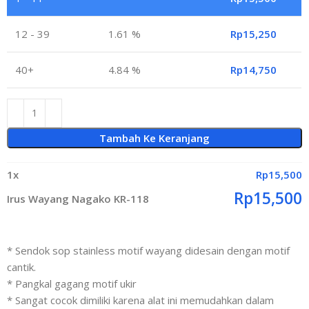
12 - 39
1.61 %
Rp
15,250
40+
4.84 %
Rp
14,750
Tambah Ke Keranjang
1
x
Rp
15,500
Rp
15,500
Irus Wayang Nagako KR-118
* Sendok sop stainless motif wayang didesain dengan motif
cantik.
* Pangkal gagang motif ukir
* Sangat cocok dimiliki karena alat ini memudahkan dalam