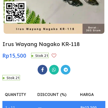
Irus Wayang Nagako KR-118
Rp
15,500
Stok 21
Stok 21
QUANTITY
DISCOUNT (%)
HARGA
1 - 11
—
Rp
15,500