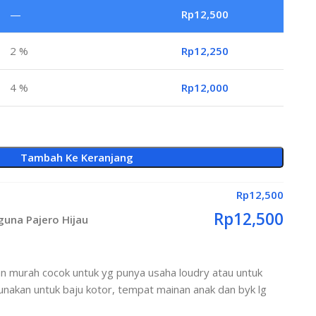
—
Rp
12,500
2 %
Rp
12,250
4 %
Rp
12,000
Tambah Ke Keranjang
Rp
12,500
Rp
12,500
guna Pajero Hijau
an murah cocok untuk yg punya usaha loudry atau untuk
nakan untuk baju kotor, tempat mainan anak dan byk lg