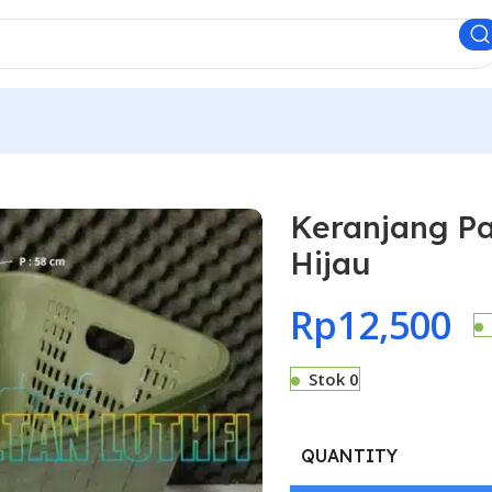
Keranjang P
Hijau
Rp
12,500
Stok 0
QUANTITY