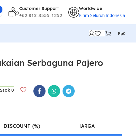
Customer Support
Worldwide
+62 813-3555-1252
Kirim Seluruh Indonesia
Rp
0
akaian Serbaguna Pajero
Stok 0
DISCOUNT (%)
HARGA