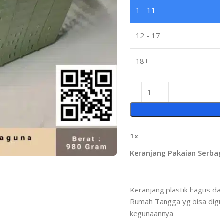
1 - 11
12 - 17
18+
1
x
Keranjang Pakaian Serba
Keranjang plastik bagus d
Rumah Tangga yg bisa digu
kegunaannya