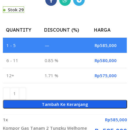
Stok 29
QUANTITY
DISCOUNT (%)
HARGA
1 - 5
—
Rp
585,000
6 - 11
0.85 %
Rp
580,000
12+
1.71 %
Rp
575,000
Tambah Ke Keranjang
1
x
Rp
585,000
Kompor Gas Tanam 2 Tungku Welhome