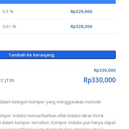
0.3 %
Rp
329,000
0.61 %
Rp
328,000
Tambah Ke Keranjang
Rp
330,000
Rp
330,000
CC JT20
 dalam kategori kompor yang menggunakan metode
or Induksi memanfaatkan efek induksi aliran listrik
i dalam kompor tersebut. Kompor Induksi pun hanya dapat