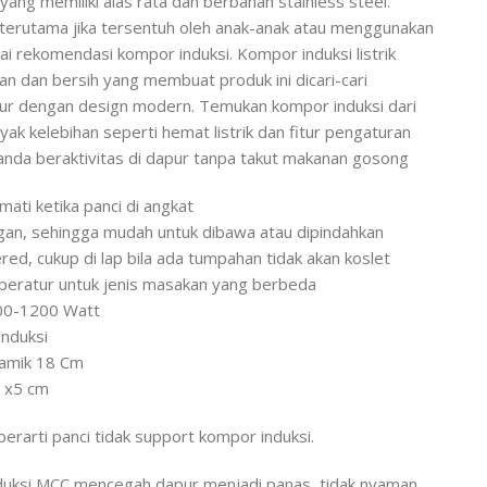
ng memiliki alas rata dan berbahan stainless steel.
terutama jika tersentuh oleh anak-anak atau menggunakan
ai rekomendasi kompor induksi. Kompor induksi listrik
gan dan bersih yang membuat produk ini dicari-cari
pur dengan design modern. Temukan kompor induksi dari
k kelebihan seperti hemat listrik dan fitur pengaturan
da beraktivitas di dapur tanpa takut makanan gosong
 mati ketika panci di angkat
ngan, sehingga mudah untuk dibawa atau dipindahkan
d, cukup di lap bila ada tumpahan tidak akan koslet
emperatur untuk jenis masakan yang berbeda
 800-1200 Watt
Induksi
ramik 18 Cm
1 x5 cm
erarti panci tidak support kompor induksi.
uksi MCC mencegah dapur menjadi panas, tidak nyaman