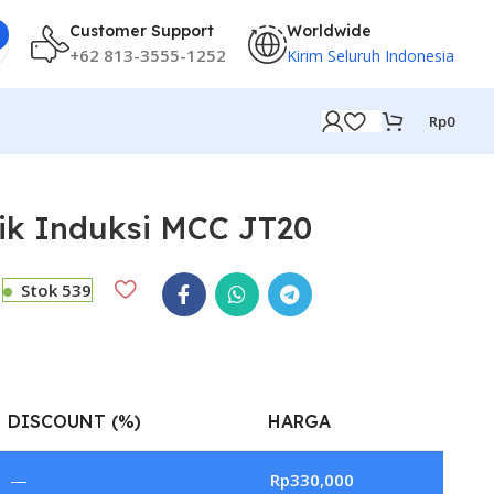
Customer Support
Worldwide
+62 813-3555-1252
Kirim Seluruh Indonesia
Rp
0
ik Induksi MCC JT20
Stok 539
DISCOUNT (%)
HARGA
—
Rp
330,000