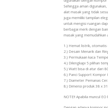
digunakan dengan kompor ya
Sehingga aman digunakan, 
alat masak yang tidak sesu
juga memiliki tampilan ele
untuk mengisi ruangan da
berbagai merk dengan banya
masak yang memudahkan an
1.) Hemat listrik, otomatis
2.) Desain Menarik dan Ri
3.) Permukaan kaca Tempere
4.) Dilengkapi 5 pilihan t
5.) Watt bisa di atur dari
6.) Panci Support Kompor 
7.) Diameter Pemanas Ce
8.) Dimensi produk 38 x 3
NOTE!! Apabila muncul EO b
Dengan adanya kompor ind