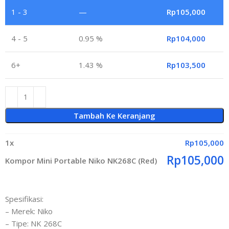
1 - 3
—
Rp
105,000
4 - 5
0.95 %
Rp
104,000
6+
1.43 %
Rp
103,500
Tambah Ke Keranjang
1
x
Rp
105,000
Rp
105,000
Kompor Mini Portable Niko NK268C (Red)
Spesifikasi:
– Merek: Niko
– Tipe: NK 268C