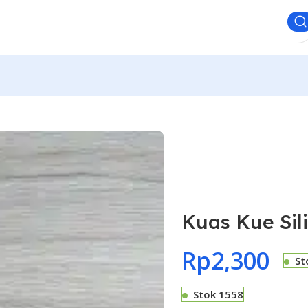
Kuas Kue Sil
Rp
2,300
St
Stok 1558