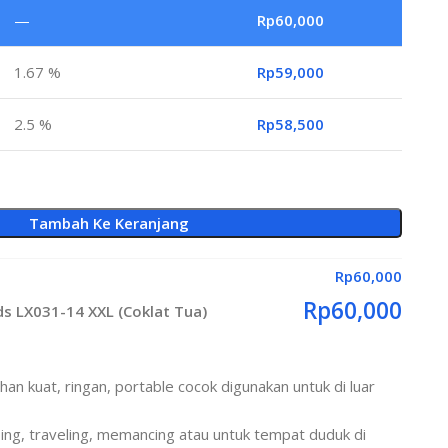
—
Rp
60,000
1.67 %
Rp
59,000
2.5 %
Rp
58,500
Tambah Ke Keranjang
Rp
60,000
Rp
60,000
eds LX031-14 XXL (Coklat Tua)
ahan kuat, ringan, portable cocok digunakan untuk di luar
ing, traveling, memancing atau untuk tempat duduk di