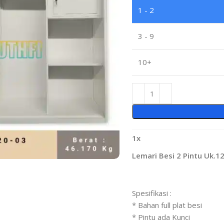
1 - 2
3 - 9
10+
1
x
Lemari Besi 2 Pintu Uk.
Spesifikasi :
* Bahan full plat besi
* Pintu ada Kunci