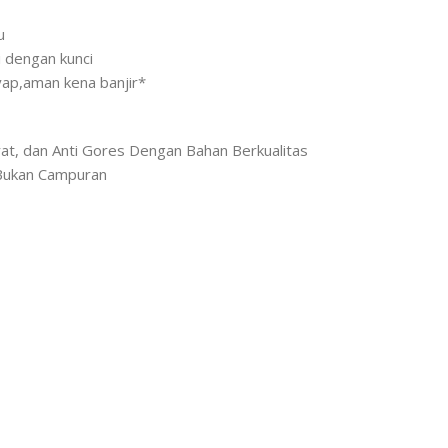
u
i dengan kunci
rayap,aman kena banjir*
rat, dan Anti Gores Dengan Bahan Berkualitas
Bukan Campuran