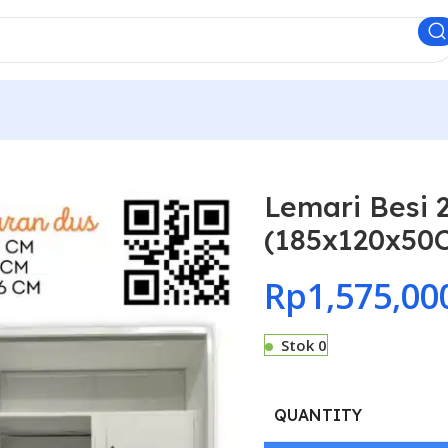
Lemari Besi 2
(185x120x50
Rp
1,575,00
Stok 0
QUANTITY