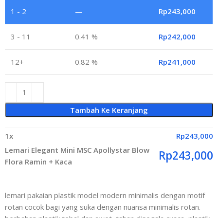
1 - 2
—
Rp
243,000
3 - 11
0.41 %
Rp
242,000
12+
0.82 %
Rp
241,000
Tambah Ke Keranjang
1
x
Rp
243,000
Lemari Elegant Mini MSC Apollystar Blow
Rp
243,000
Flora Ramin + Kaca
lemari pakaian plastik model modern minimalis dengan motif
rotan cocok bagi yang suka dengan nuansa minimalis rotan.