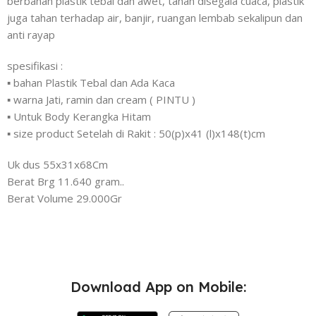
berbahan plastik tebal dan awet, tahan disegala cuaca, plastik
juga tahan terhadap air, banjir, ruangan lembab sekalipun dan
anti rayap
spesifikasi :
▪️ bahan Plastik Tebal dan Ada Kaca
▪️ warna Jati, ramin dan cream ( PINTU )
▪️ Untuk Body Kerangka Hitam
▪️ size product Setelah di Rakit : 50(p)x41 (l)x148(t)cm
Uk dus 55x31x68Cm
Berat Brg 11.640 gram..
Berat Volume 29.000Gr
Download App on Mobile: