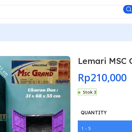
Lemari MSC G
Rp
210,000
Stok 3
QUANTITY
1 - 5