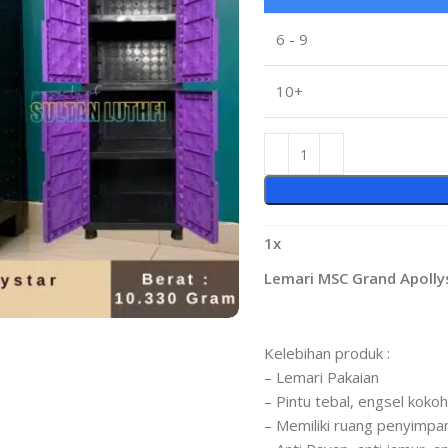
6 - 9
10+
1
x
Lemari MSC Grand Apolly
Kelebihan produk :
– Lemari Pakaian
– Pintu tebal, engsel kokoh
– Memiliki ruang penyimpa