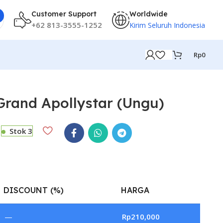
Customer Support
Worldwide
+62 813-3555-1252
Kirim Seluruh Indonesia
Rp
0
rand Apollystar (Ungu)
Stok 3
DISCOUNT (%)
HARGA
—
Rp
210,000