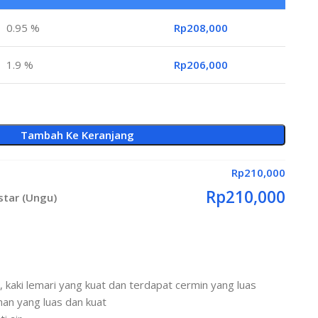
0.95 %
Rp
208,000
1.9 %
Rp
206,000
Tambah Ke Keranjang
Rp
210,000
Rp
210,000
star (Ungu)
, kaki lemari yang kuat dan terdapat cermin yang luas
nan yang luas dan kuat