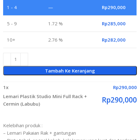
1 - 4
—
Rp
290,000
5 - 9
1.72 %
Rp
285,000
10+
2.76 %
Rp
282,000
Tambah Ke Keranjang
1
x
Rp
290,000
Lemari Plastik Studio Mini Full Rack +
Rp
290,000
Cermin (Labubu)
Kelebihan produk :
– Lemari Pakaian Rak + gantungan