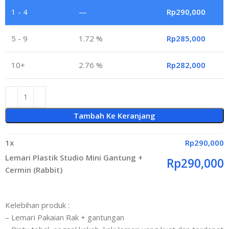
1 - 4
—
Rp
290,000
5 - 9
1.72 %
Rp
285,000
10+
2.76 %
Rp
282,000
Tambah Ke Keranjang
1
x
Rp
290,000
Lemari Plastik Studio Mini Gantung +
Rp
290,000
Cermin (Rabbit)
Kelebihan produk :
– Lemari Pakaian Rak + gantungan