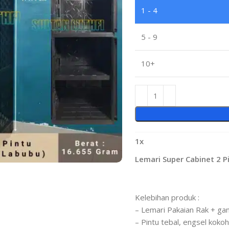
1 - 4
5 - 9
10+
1
x
Lemari Super Cabinet 2 P
Kelebihan produk :
– Lemari Pakaian Rak + ga
– Pintu tebal, engsel kokoh