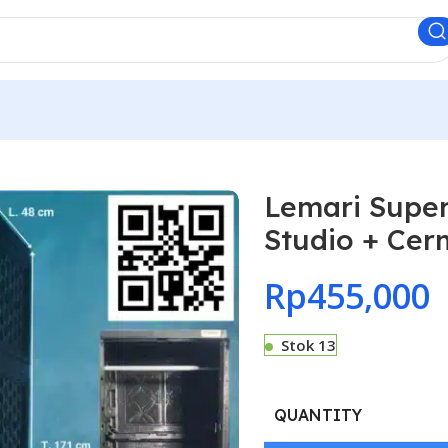
Lemari Super
Studio + Cer
Rp
455,000
Stok 13
QUANTITY