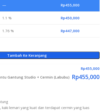
—
Rp
455,000
1.1 %
Rp
450,000
1.76 %
Rp
447,000
Tambah Ke Keranjang
Rp
455,000
Rp
455,000
intu Gantung Studio + Cermin (Labubu)
ntung
, kaki lemari yang kuat dan terdapat cermin yang luas