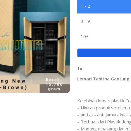
1 - 2
3 - 9
10+
1
x
Lemari Tabitha Gantung 
Kelebihan lemari plastik Co
– Ukuran produk setelah 
– anti air- anti jamur- kuali
– Terbuat dari Plastik den
– Mudang dipasang dan m