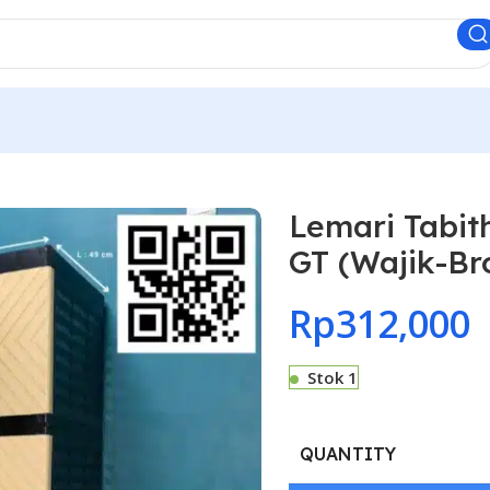
Lemari Tabit
GT (Wajik-Br
Rp
312,000
Stok 1
QUANTITY