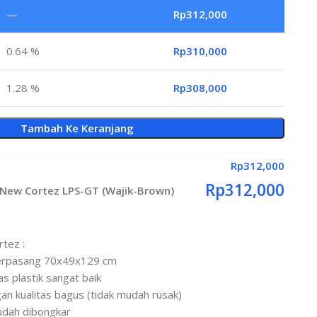
—
Rp
312,000
0.64 %
Rp
310,000
1.28 %
Rp
308,000
Tambah Ke Keranjang
Rp
312,000
Rp
312,000
New Cortez LPS-GT (Wajik-Brown)
rtez :
terpasang 70x49x129 cm
tas plastik sangat baik
gan kualitas bagus (tidak mudah rusak)
udah dibongkar