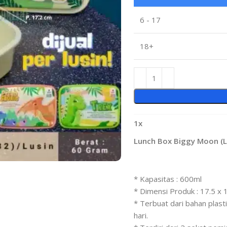
6 - 17
18+
1
x
Lunch Box Biggy Moon (L
* Kapasitas : 600ml
* Dimensi Produk : 17.5 x 
* Terbuat dari bahan plas
hari.