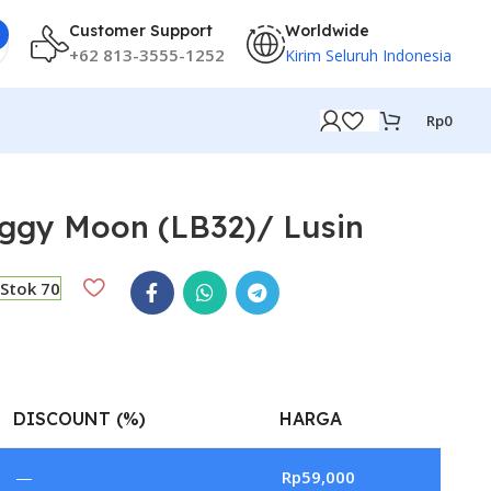
Customer Support
Worldwide
+62 813-3555-1252
Kirim Seluruh Indonesia
Rp
0
ggy Moon (LB32)/ Lusin
Stok 70
DISCOUNT (%)
HARGA
—
Rp
59,000