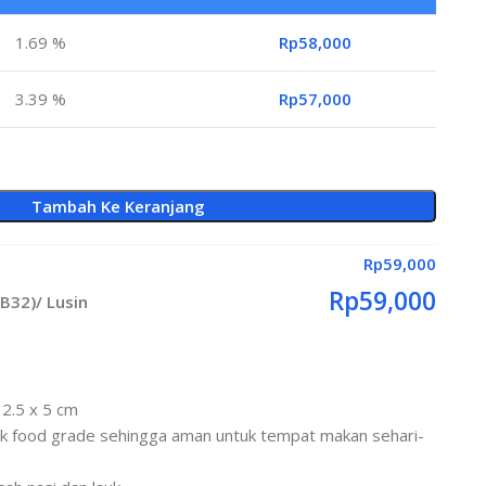
1.69 %
Rp
58,000
3.39 %
Rp
57,000
Tambah Ke Keranjang
Rp
59,000
Rp
59,000
B32)/ Lusin
12.5 x 5 cm
tik food grade sehingga aman untuk tempat makan sehari-