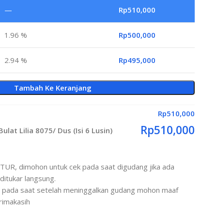
—
Rp
510,000
1.96 %
Rp
500,000
2.94 %
Rp
495,000
Tambah Ke Keranjang
Rp
510,000
Rp
510,000
lat Lilia 8075/ Dus (Isi 6 Lusin)
R, dimohon untuk cek pada saat digudang jika ada
ditukar langsung.
ah pada saat setelah meninggalkan gudang mohon maaf
erimakasih