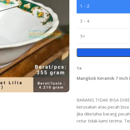
1 - 2
3 - 4
5+
1
x
Mangkok Keramik 7 Inch Bu
BARANG TIDAK BISA DIRETU
kerusakan atau pecah bisa 
Jika diketahui barang pec
retur tidak kami terima. T