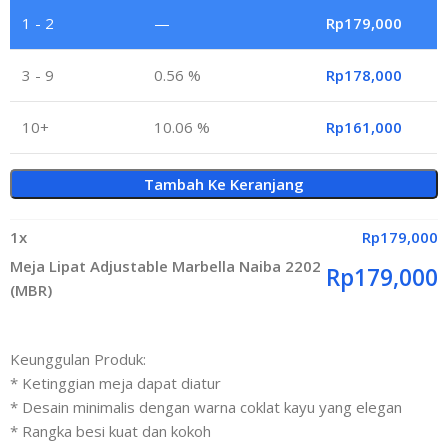
1 - 2
—
Rp
179,000
3 - 9
0.56 %
Rp
178,000
10+
10.06 %
Rp
161,000
Tambah Ke Keranjang
1
x
Rp
179,000
Meja Lipat Adjustable Marbella Naiba 2202
Rp
179,000
(MBR)
Keunggulan Produk:
* Ketinggian meja dapat diatur
* Desain minimalis dengan warna coklat kayu yang elegan
* Rangka besi kuat dan kokoh