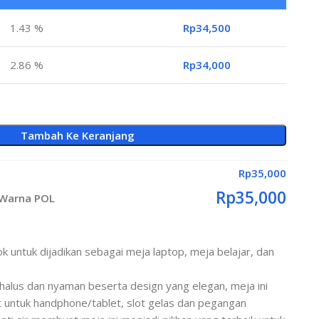
1.43 %
Rp
34,500
2.86 %
Rp
34,000
Tambah Ke Keranjang
Rp
35,000
Rp
35,000
 Warna POL
ok untuk dijadikan sebagai meja laptop, meja belajar, dan
 halus dan nyaman beserta design yang elegan, meja ini
t untuk handphone/tablet, slot gelas dan pegangan