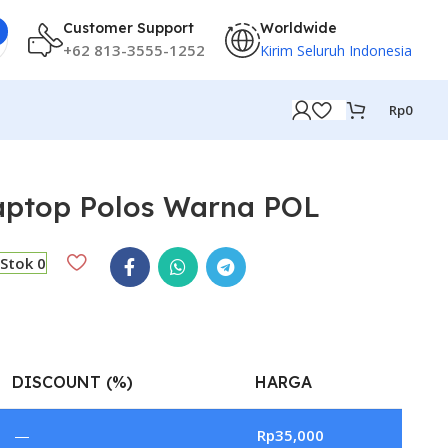
Customer Support
Worldwide
+62 813-3555-1252
Kirim Seluruh Indonesia
Rp
0
aptop Polos Warna POL
Stok 0
DISCOUNT (%)
HARGA
—
Rp
35,000