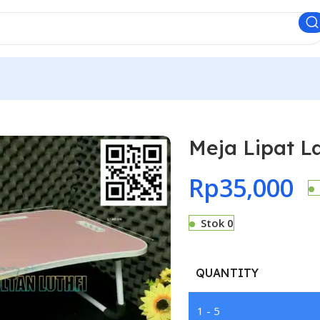
Meja Lipat L
Rp
35,000
Stok 0
QUANTITY
1 - 5