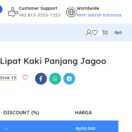
Customer Support
Worldwide
+62 813-3555-1252
Kirim Seluruh Indonesia
Rp
0
 Lipat Kaki Panjang Jagoo
Stok 15
DISCOUNT (%)
HARGA
—
Rp
50,000