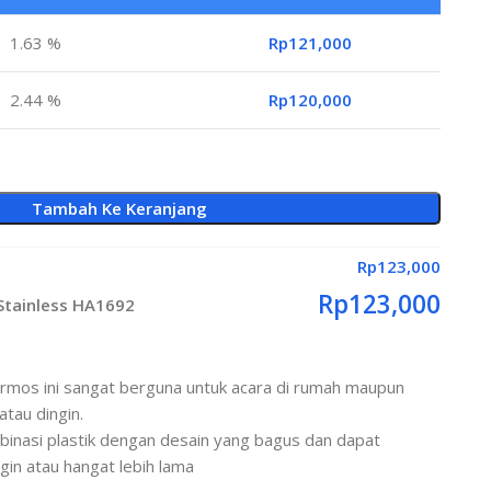
1.63 %
Rp
121,000
2.44 %
Rp
120,000
Tambah Ke Keranjang
Rp
123,000
Rp
123,000
 Stainless HA1692
os ini sangat berguna untuk acara di rumah maupun
tau dingin.
mbinasi plastik dengan desain yang bagus dan dapat
in atau hangat lebih lama