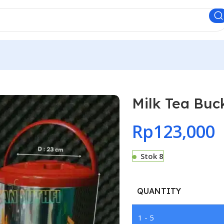
Milk Tea Buck
Rp
123,000
Stok 8
QUANTITY
1 - 5