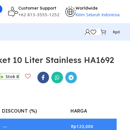
Customer Support
Worldwide
+62 813-3555-1252
Kirim Seluruh Indonesia
Rp
0
et 10 Liter Stainless HA1692
Stok 8
DISCOUNT (%)
HARGA
—
Rp
123,000