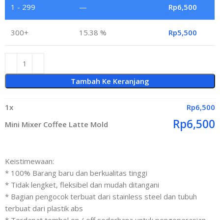
1 - 299
—
Rp
6,500
300+
15.38 %
Rp
5,500
Tambah Ke Keranjang
1
x
Rp
6,500
Rp
6,500
Mini Mixer Coffee Latte Mold
Keistimewaan:
* 100% Barang baru dan berkualitas tinggi
* Tidak lengket, fleksibel dan mudah ditangani
* Bagian pengocok terbuat dari stainless steel dan tubuh
terbuat dari plastik abs