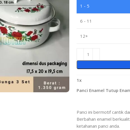
1 - 5
6 - 11
12+
1
x
Panci Enamel Tutup Enam
Panci ini bermotif cantik 
Berbahan enamel berkualita
ketahanan panci anda.