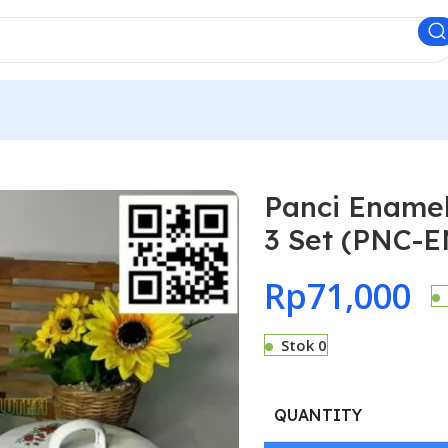
Panci Ename
3 Set (PNC-E
Rp
71,000
Stok 0
QUANTITY