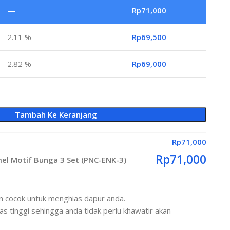
—
Rp
71,000
2.11 %
Rp
69,500
2.82 %
Rp
69,000
Tambah Ke Keranjang
Rp
71,000
Rp
71,000
el Motif Bunga 3 Set (PNC-ENK-3)
dan cocok untuk menghias dapur anda.
s tinggi sehingga anda tidak perlu khawatir akan