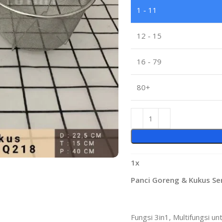
1 - 11
12 - 15
16 - 79
80+
1
x
Panci Goreng & Kukus S
Fungsi 3in1, Multifungsi 