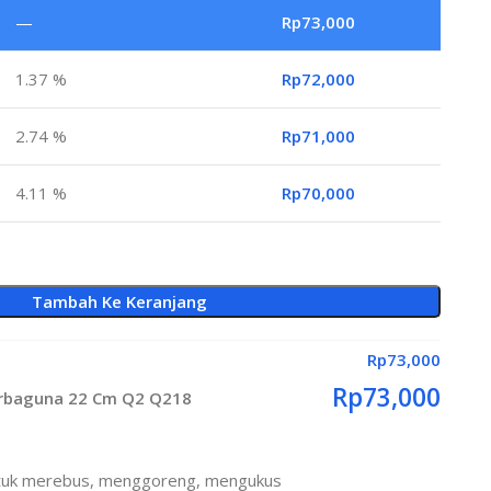
—
Rp
73,000
1.37 %
Rp
72,000
2.74 %
Rp
71,000
4.11 %
Rp
70,000
Tambah Ke Keranjang
Rp
73,000
Rp
73,000
erbaguna 22 Cm Q2 Q218
untuk merebus, menggoreng, mengukus