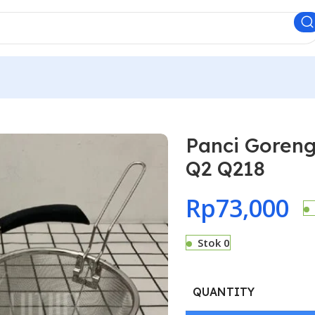
Panci Goren
Q2 Q218
Rp
73,000
Stok 0
QUANTITY