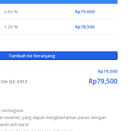
0.63 %
Rp
79,000
1.26 %
Rp
78,500
Tambah Ke Keranjang
Rp
79,500
Rp
79,500
4 Cm Q2-2413
k serbaguna
dari enamel, yang dapat menghantarkan panas dengan
amin anti karat