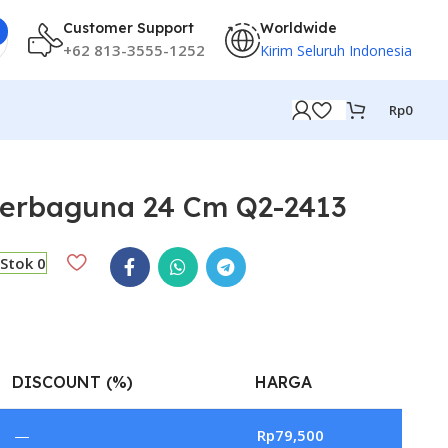
Customer Support
Worldwide
+62 813-3555-1252
Kirim Seluruh Indonesia
Rp
0
Serbaguna 24 Cm Q2-2413
Stok 0
DISCOUNT (%)
HARGA
—
Rp
79,500