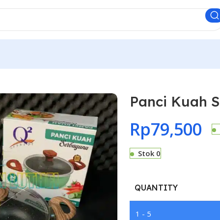
Panci Kuah 
Rp
79,500
Stok 0
QUANTITY
1 - 5