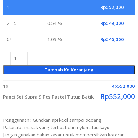
1
—
Rp
552,000
2 - 5
0.54 %
Rp
549,000
6+
1.09 %
Rp
546,000
Tambah Ke Keranjang
1
x
Rp
552,000
Rp
552,000
Panci Set Supra 9 Pcs Pastel Tutup Batik
Penggunaan : Gunakan api kecil sampai sedang
Pakai alat masak yang terbuat dari nylon atau kayu
Jangan gunakan bahan kasar untuk membersihkan kotoran