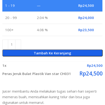
1 - 19
—
Rp
24,500
20 - 99
2.04 %
Rp
24,000
100+
4.08 %
Rp
23,500
Tambah Ke Keranjang
1
x
Rp
24,500
Rp
24,500
Peras Jeruk Bulat Plastik Van star CH031
Juicer membantu Anda melakukan tugas sehari-hari seperti
memeras buah, memisahkan kuning telur dan bisa juga
digunakan untuk memarut.