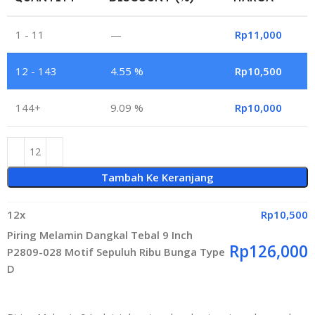
1 - 11
—
Rp
11,000
12 - 143
4.55 %
Rp
10,500
144+
9.09 %
Rp
10,000
Tambah Ke Keranjang
12
x
Rp
10,500
Piring Melamin Dangkal Tebal 9 Inch
Rp
126,000
P2809-028 Motif Sepuluh Ribu Bunga Type
D