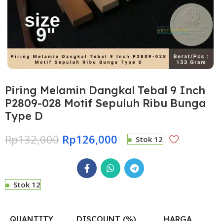
Piring Melamin Dangkal Tebal 9 Inch
P2809-028 Motif Sepuluh Ribu Bunga
Type D
Rp
132,000
Rp
126,000
Stok 12
Stok 12
QUANTITY
DISCOUNT (%)
HARGA