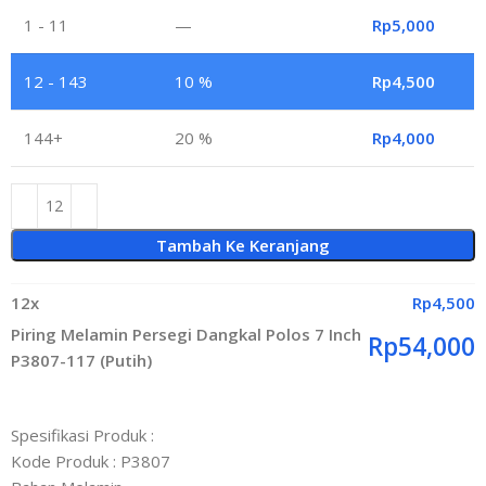
1 - 11
—
Rp
5,000
12 - 143
10 %
Rp
4,500
144+
20 %
Rp
4,000
Tambah Ke Keranjang
12
x
Rp
4,500
Piring Melamin Persegi Dangkal Polos 7 Inch
Rp
54,000
P3807-117 (Putih)
Spesifikasi Produk :
Kode Produk : P3807