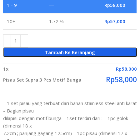
1 - 9
—
Rp
58,000
10+
1.72 %
Rp
57,000
Tambah Ke Keranjang
1
x
Rp
58,000
Rp
58,000
Pisau Set Supra 3 Pcs Motif Bunga
– 1 set pisau yang terbuat dari bahan stainless steel anti karat
– Bagian pisau
dilapisi dengan motif bunga – 1set terdiri dari : – 1pc golok
(dimensi 18 x
7.2cm ; panjang gagang 12.5cm) – 1pc pisau (dimensi 17 x