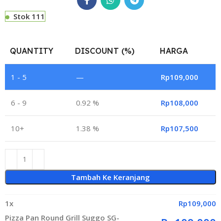
Stok 111
QUANTITY
DISCOUNT (%)
HARGA
1 - 5
—
Rp
109,000
6 - 9
0.92 %
Rp
108,000
10+
1.38 %
Rp
107,500
Tambah Ke Keranjang
1
x
Rp
109,000
Pizza Pan Round Grill Suggo SG-