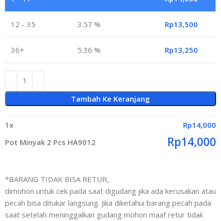
12 - 35
3.57 %
Rp
13,500
36+
5.36 %
Rp
13,250
Tambah Ke Keranjang
1
x
Rp
14,000
Rp
14,000
Pot Minyak 2 Pcs HA9012
*BARANG TIDAK BISA RETUR,
dimohon untuk cek pada saat digudang jika ada kerusakan atau
pecah bisa ditukar langsung. Jika diketahui barang pecah pada
saat setelah meninggalkan gudang mohon maaf retur tidak