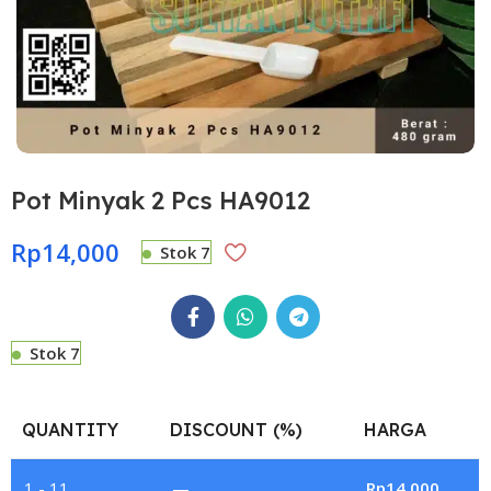
Pot Minyak 2 Pcs HA9012
Rp
14,000
Stok 7
Stok 7
QUANTITY
DISCOUNT (%)
HARGA
1 - 11
—
Rp
14,000