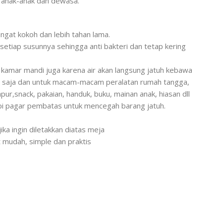
uk anak-anak dan dewasa.
angat kokoh dan lebih tahan lama.
etiap susunnya sehingga anti bakteri dan tetap kering
 kamar mandi juga karena air akan langsung jatuh kebawa
a saja dan untuk macam-macam peralatan rumah tangga,
ur,snack, pakaian, handuk, buku, mainan anak, hiasan dll
api pagar pembatas untuk mencegah barang jatuh.
ika ingin diletakkan diatas meja
mudah, simple dan praktis