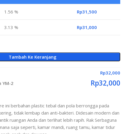
1.56 %
Rp
31,500
3.13 %
Rp
31,000
Tambah Ke Keranjang
Rp
32,000
Rp
32,000
n YM-2
e ini berbahan plastic tebal dan pola berrongga pada
kering, tidak lembap dan anti-bakteri. Didesain modern dan
tik ruangan Anda dan terlihat lebih rapih. Rak Serbaguna
imana saja seperti, kamar mandi, ruang tamu, kamar tidur