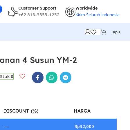
Customer Support
Worldwide
+62 813-3555-1252
Kirim Seluruh Indonesia
Rp
0
anan 4 Susun YM-2
Stok 0
DISCOUNT (%)
HARGA
—
Rp
32,000