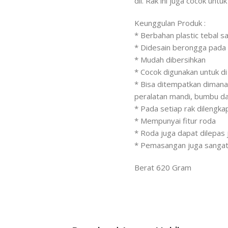
dll. Rak ini juga cocok unt
Keunggulan Produk :
* Berbahan plastic tebal s
* Didesain berongga pada s
* Mudah dibersihkan
* Cocok digunakan untuk di
* Bisa ditempatkan diman
peralatan mandi, bumbu dap
* Pada setiap rak dilengk
* Mempunyai fitur roda
* Roda juga dapat dilepas j
* Pemasangan juga sangat 
Berat 620 Gram