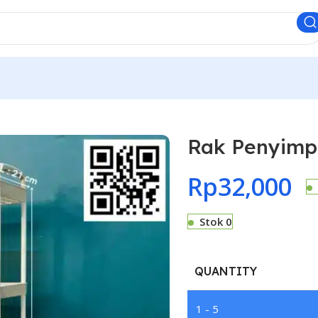
Rak Penyimp
Rp
32,000
Stok 0
QUANTITY
1 - 5