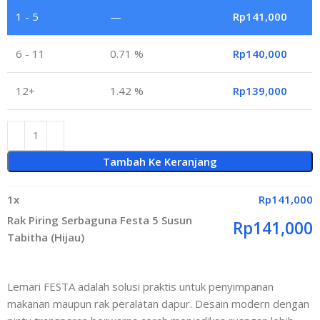
1 - 5
—
Rp
141,000
6 - 11
0.71 %
Rp
140,000
12+
1.42 %
Rp
139,000
Tambah Ke Keranjang
1
x
Rp
141,000
Rak Piring Serbaguna Festa 5 Susun
Rp
141,000
Tabitha (Hijau)
Lemari FESTA adalah solusi praktis untuk penyimpanan
makanan maupun rak peralatan dapur. Desain modern dengan