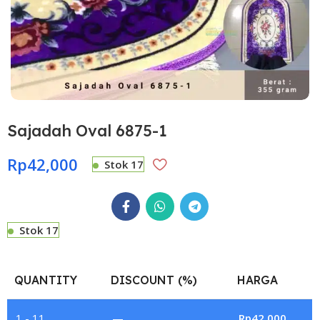
Sajadah Oval 6875-1
Rp
42,000
Stok 17
Stok 17
QUANTITY
DISCOUNT (%)
HARGA
1 - 11
—
Rp
42,000