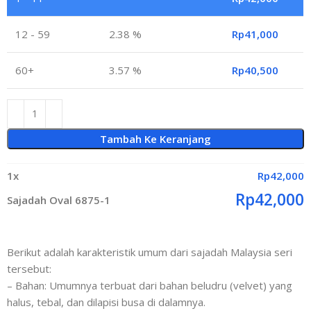
12 - 59
2.38 %
Rp
41,000
60+
3.57 %
Rp
40,500
Tambah Ke Keranjang
1
x
Rp
42,000
Rp
42,000
Sajadah Oval 6875-1
Berikut adalah karakteristik umum dari sajadah Malaysia seri
tersebut:
– Bahan: Umumnya terbuat dari bahan beludru (velvet) yang
halus, tebal, dan dilapisi busa di dalamnya.