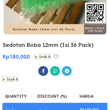
Sedotan Boba 12mm (Isi 36 Pack)
Rp
180,000
Stok 0
Stok 0
QUANTITY
DISCOUNT (%)
HARGA
1 - 2
—
Rp
180,000